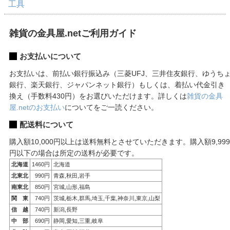
工具
雑貨の金具屋.netご利用ガイド
お支払いについて
お支払いは、前払い銀行振込み（三菱UFJ、三井住友銀行、ゆうち
銀行、楽天銀行、ジャパンネット銀行）もしくは、着払い代金引き
換え（手数料430円）をお選びいただけます。詳しくは
雑貨の金具
屋.netのお支払い
についてをご一読ください。
配送料について
購入額10,000円以上は送料無料とさせていただきます。購入額9,999
円以下の場合は所定の送料が必要です。
北海道
1460円
北海道
北東北
990円
青森,秋田,岩手
南東北
850円
宮城,山形,福島
関 東
740円
茨城,栃木,群馬,埼玉,千葉,神奈川,東京,山梨
信 越
740円
新潟,長野
中 部
690円
静岡,愛知,三重,岐阜