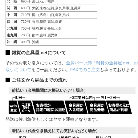
北 陸
690円
富山,石川,福井
関 西
690円
大阪,京都,滋賀,奈良,和歌山,兵庫
中 国
710円
岡山,広島,山口,鳥取,島根
四 国
710円
香川,徳島,高知,愛媛
北九州
750円
福岡,佐賀,長崎,大分
南九州
780円
熊本,宮崎,鹿児島
沖 縄
1390円
沖縄
雑貨の金具屋.netについて
その他お取り引きについては、
金属パーツ卸「雑貨の金具屋.net」お
取引について
をご一読ください。
FAXでのご注文
も承っております
ご注文から納品までの流れ
前払い（金融機関にお振込いただく場合）
発送は佐川急便もしくはヤマト運輸となります。
着払い（代金引き換えにてお支払いただく場合）