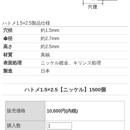
ハトメ1.5×2.5製品仕様
穴径
約1.5mm
傘径
約2.7mm
高さ
約2.5mm
材質
真鍮
表面処理
ニッケル鍍金、キリンス処理
製造
日本
ハトメ1.5×2.5【ニッケル】1500個
販売価格
10,600円(内税)
購入数