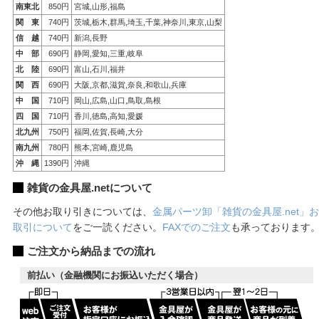
南東北
850円
宮城,山形,福島
関 東
740円
茨城,栃木,群馬,埼玉,千葉,神奈川,東京,山梨
信 越
740円
新潟,長野
中 部
690円
静岡,愛知,三重,岐阜
北 陸
690円
富山,石川,福井
関 西
690円
大阪,京都,滋賀,奈良,和歌山,兵庫
中 国
710円
岡山,広島,山口,鳥取,島根
四 国
710円
香川,徳島,高知,愛媛
北九州
750円
福岡,佐賀,長崎,大分
南九州
780円
熊本,宮崎,鹿児島
沖 縄
1390円
沖縄
雑貨の金具屋.netについて
その他お取り引きについては、
金属パーツ卸「雑貨の金具屋.net」お
取引について
をご一読ください。
FAXでのご注文
も承っております
ご注文から納品までの流れ
前払い（金融機関にお振込いただく場合）