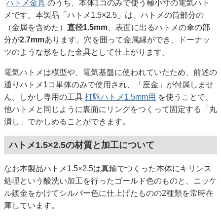
ハトメ金具
のうち、本体1コのみで使う極小寸の電気ハト
メです。本製品「ハトメ1.5×2.5」は、ハトメの筒部分の
（金属を含めた）
直径1.5mm
、表面に出るハトメの傘の部
分が
2.7mm
あります。穴を囲って金属縁ができ、ドーナッ
ツのような形をした金具として仕上がります。
電気ハトメは模型や、電気基盤に使われていたため、前述の
通りハトメ1コ単体のみで使用され、「座金」が付属しませ
ん。しかし専用の工具
打駒ハトメ1.5mm用
を使うことで、
他ハトメと同じように裏面にリングをつくって固定する「丸
潰し」でかしめることができます。
ハトメ1.5×2.5の材質と加工について
なお本製品ハトメ1.5×2.5は真鍮でつくった本体にキリンス
処理という酸洗い加工を行ったゴールド色のものと、ニッケ
ル鍍金をかけてシルバー色に仕上げたものの2種類を常時在
庫しています。