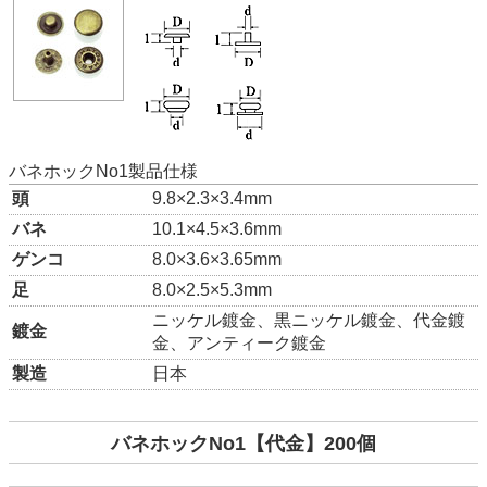
バネホックNo1製品仕様
頭
9.8×2.3×3.4mm
バネ
10.1×4.5×3.6mm
ゲンコ
8.0×3.6×3.65mm
足
8.0×2.5×5.3mm
ニッケル鍍金、黒ニッケル鍍金、代金鍍
鍍金
金、アンティーク鍍金
製造
日本
バネホックNo1【代金】200個