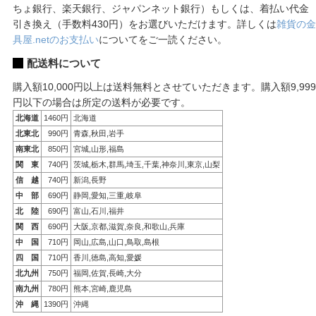
ちょ銀行、楽天銀行、ジャパンネット銀行）もしくは、着払い代金
引き換え（手数料430円）をお選びいただけます。詳しくは
雑貨の金
具屋.netのお支払い
についてをご一読ください。
配送料について
購入額10,000円以上は送料無料とさせていただきます。購入額9,999
円以下の場合は所定の送料が必要です。
北海道
1460円
北海道
北東北
990円
青森,秋田,岩手
南東北
850円
宮城,山形,福島
関 東
740円
茨城,栃木,群馬,埼玉,千葉,神奈川,東京,山梨
信 越
740円
新潟,長野
中 部
690円
静岡,愛知,三重,岐阜
北 陸
690円
富山,石川,福井
関 西
690円
大阪,京都,滋賀,奈良,和歌山,兵庫
中 国
710円
岡山,広島,山口,鳥取,島根
四 国
710円
香川,徳島,高知,愛媛
北九州
750円
福岡,佐賀,長崎,大分
南九州
780円
熊本,宮崎,鹿児島
沖 縄
1390円
沖縄