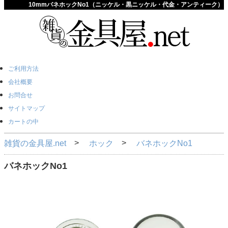
10mmバネホックNo1（ニッケル・黒ニッケル・代金・アンティーク）
ご利用方法
会社概要
お問合せ
サイトマップ
カートの中
雑貨の金具屋.net
ホック
バネホックNo1
バネホックNo1