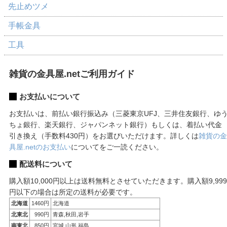
先止めツメ
手帳金具
工具
雑貨の金具屋.netご利用ガイド
お支払いについて
お支払いは、前払い銀行振込み（三菱東京UFJ、三井住友銀行、ゆ
ちょ銀行、楽天銀行、ジャパンネット銀行）もしくは、着払い代金
引き換え（手数料430円）をお選びいただけます。詳しくは
雑貨の金
具屋.netのお支払い
についてをご一読ください。
配送料について
購入額10,000円以上は送料無料とさせていただきます。購入額9,999
円以下の場合は所定の送料が必要です。
北海道
1460円
北海道
北東北
990円
青森,秋田,岩手
南東北
850円
宮城,山形,福島