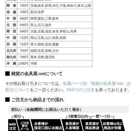
関 東
740円
茨城,栃木,群馬,埼玉,千葉,神奈川,東京,山梨
信 越
740円
新潟,長野
中 部
690円
静岡,愛知,三重,岐阜
北 陸
690円
富山,石川,福井
関 西
690円
大阪,京都,滋賀,奈良,和歌山,兵庫
中 国
710円
岡山,広島,山口,鳥取,島根
四 国
710円
香川,徳島,高知,愛媛
北九州
750円
福岡,佐賀,長崎,大分
南九州
780円
熊本,宮崎,鹿児島
沖 縄
1390円
沖縄
雑貨の金具屋.netについて
その他お取り引きについては、
金属パーツ卸「雑貨の金具屋.net」お
取引について
をご一読ください。
FAXでのご注文
も承っております
ご注文から納品までの流れ
前払い（金融機関にお振込いただく場合）