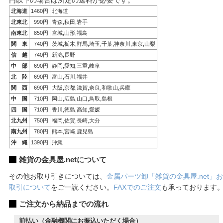
北海道
1460円
北海道
北東北
990円
青森,秋田,岩手
南東北
850円
宮城,山形,福島
関 東
740円
茨城,栃木,群馬,埼玉,千葉,神奈川,東京,山梨
信 越
740円
新潟,長野
中 部
690円
静岡,愛知,三重,岐阜
北 陸
690円
富山,石川,福井
関 西
690円
大阪,京都,滋賀,奈良,和歌山,兵庫
中 国
710円
岡山,広島,山口,鳥取,島根
四 国
710円
香川,徳島,高知,愛媛
北九州
750円
福岡,佐賀,長崎,大分
南九州
780円
熊本,宮崎,鹿児島
沖 縄
1390円
沖縄
雑貨の金具屋.netについて
その他お取り引きについては、
金属パーツ卸「雑貨の金具屋.net」お
取引について
をご一読ください。
FAXでのご注文
も承っております
ご注文から納品までの流れ
前払い（金融機関にお振込いただく場合）