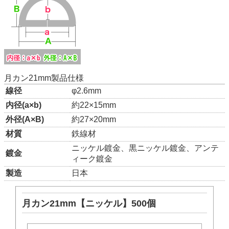
月カン21mm製品仕様
線径
φ2.6mm
内径(a×b)
約22×15mm
外径(A×B)
約27×20mm
材質
鉄線材
ニッケル鍍金、黒ニッケル鍍金、アンテ
鍍金
ィーク鍍金
製造
日本
月カン21mm【ニッケル】500個