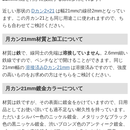
近しい形状の
Dカン2×21
は幅21mmの線径2mmとなってい
ます。この月カン21とも同じ用途こに使われますので、ち
らも合わせてご検討ください。
月カン21mm材質と加工について
材質は
鉄
で、線同士の先端は
溶接していません
。2.6mm細い
鉄線ですので、ペンチなどで開けることができます。同じ
21mm幅の
溶接済みDカン21mm
は溶接済みですので、強度
の高いものをお求めの方はそちらをご検討ください。
月カン21mm鍍金カラーについて
材質は鉄ですが、その表面に鍍金をかけていますので、日用
品としてお使い頂いても過不足ない耐久性を持っています。
ただいまシルバー色のニッケル鍍金、メタリックなブラック
色の黒ニッケル鍍金、渋いブロンズ色のアンティーク鍍金、