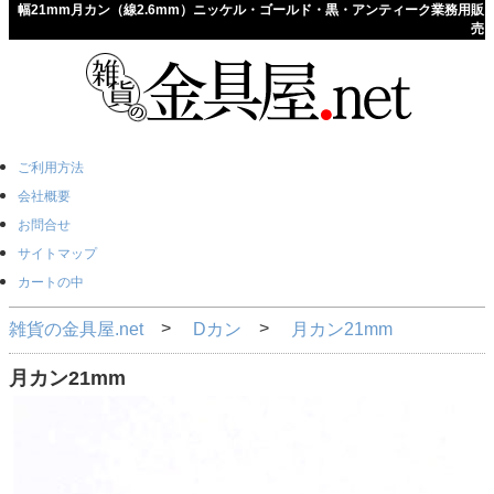
幅21mm月カン（線2.6mm）ニッケル・ゴールド・黒・アンティーク業務用販
売
ご利用方法
会社概要
お問合せ
サイトマップ
カートの中
雑貨の金具屋.net
Dカン
月カン21mm
月カン21mm