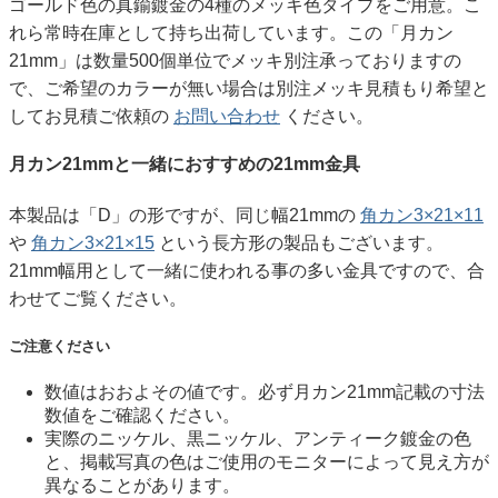
ゴールド色の真鍮鍍金の4種のメッキ色タイプをご用意。こ
れら常時在庫として持ち出荷しています。この「月カン
21mm」は数量500個単位でメッキ別注承っておりますの
で、ご希望のカラーが無い場合は別注メッキ見積もり希望と
してお見積ご依頼の
お問い合わせ
ください。
月カン21mmと一緒におすすめの21mm金具
本製品は「D」の形ですが、同じ幅21mmの
角カン3×21×11
や
角カン3×21×15
という長方形の製品もございます。
21mm幅用として一緒に使われる事の多い金具ですので、合
わせてご覧ください。
ご注意ください
数値はおおよその値です。必ず月カン21mm記載の寸法
数値をご確認ください。
実際のニッケル、黒ニッケル、アンティーク鍍金の色
と、掲載写真の色はご使用のモニターによって見え方が
異なることがあります。