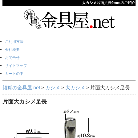
大カシメ片面足長9mmのご紹介
ご利用方法
会社概要
お問合せ
サイトマップ
カートの中
雑貨の金具屋.net
>
カシメ
>
大カシメ
> 片面大カシメ足長
片面大カシメ足長