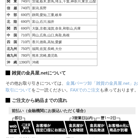
関 東
740円
茨城,栃木,群馬,埼玉,千葉,神奈川,東京,山梨
信 越
740円
新潟,長野
中 部
690円
静岡,愛知,三重,岐阜
北 陸
690円
富山,石川,福井
関 西
690円
大阪,京都,滋賀,奈良,和歌山,兵庫
中 国
710円
岡山,広島,山口,鳥取,島根
四 国
710円
香川,徳島,高知,愛媛
北九州
750円
福岡,佐賀,長崎,大分
南九州
780円
熊本,宮崎,鹿児島
沖 縄
1390円
沖縄
雑貨の金具屋.netについて
その他お取り引きについては、
金属パーツ卸「雑貨の金具屋.net」お
取引について
をご一読ください。
FAXでのご注文
も承っております
ご注文から納品までの流れ
前払い（金融機関にお振込いただく場合）